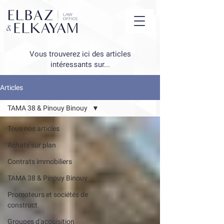
Vous trouverez ici des articles
intéressants sur...
Articles
TAMA 38 & Pinouy Binouy
Tous nos articles
Achats sur plan
Contrats immobiliers
TAMA 38 & Pinouy Binouy
Promoteurs et sociétés de
construct
Groupes d'acquisition