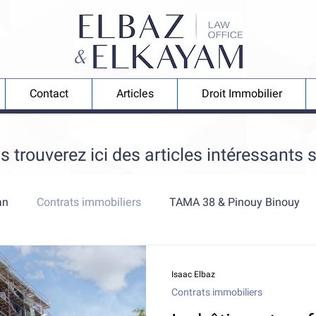
Contact
Articles
Droit Immobilier
 trouverez ici des articles intéressants su
an
Contrats immobiliers
TAMA 38 & Pinouy Binouy
struct
Groupes d'acquisition
Testaments et Successi
Isaac Elbaz
Contrats immobiliers
Gestion Locative
Procuration Continue